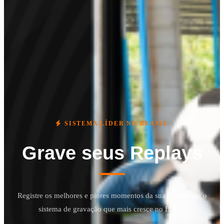
SISTEMA LÍDER NO BRASIL
Grave seus Replays
Registre os melhores e piores momentos da sua turma com o
sistema de gravação que mais cresce no Brasil!