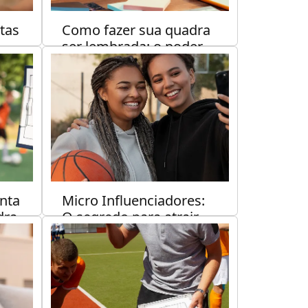
tas
Como fazer sua quadra
ser lembrada: o poder
r
da identidade visual
certa.
eitura
MARKETING
4 min de leitura
nta
Micro Influenciadores:
dra
O segredo para atrair
mais jogadores para
sua quadra.
eitura
MARKETING
5 min de leitura