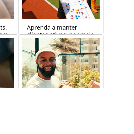
ts,
Aprenda a manter
ara
clientes ativos: por meio
star
de desafios e rankings
internos
eitura
NEGÓCIOS
3 min de leitura
ão
Quer lotar sua quadra?
Treine a sua equipe
NEGÓCIOS
5 min de leitura