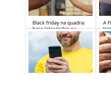
Black friday na quadra:
A F
bora lotar todos os
tra
horários?
esp
nov
MARKETING
5 min de leitura
TEC
Aprenda a movimentar
Apr
as redes sociais da sua
pat
quadra: como engajar
par
seu público sem gastar
esp