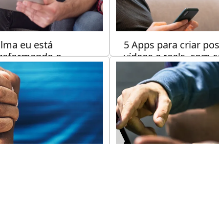
ilma eu está
5 Apps para criar pos
nsformando o
vídeos e reels, com c
orte? Bem-Vindo a
profissional, sem ga
a era da tecnologia.
uma fortuna.
NOLOGIA
4 min de leitura
MARKETING
5 min de l
enda como trazer os
Inove na apresentaç
rocinadores certos
de propostas de
a suas quadras
patrocínio: como
ortivas.
conseguir