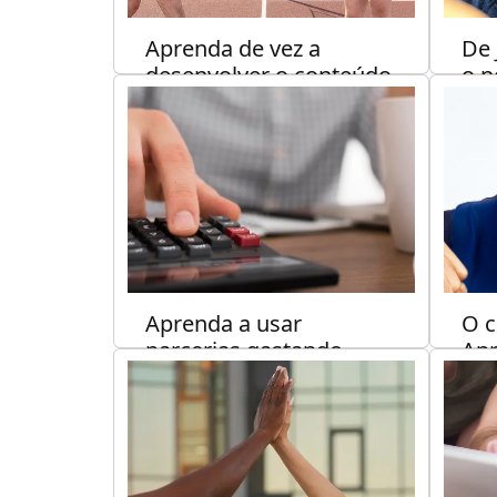
Aprenda de vez a
De 
desenvolver o conteúdo
o p
que irá bombar sua
na 
quadra semanalmente.
MAR
NEGÓCIOS
8 min de leitura
Aprenda a usar
O c
parcerias gastando
Apr
menos para lotar sua
par
quadra.
me
NEGÓCIOS
4 min de leitura
MAR