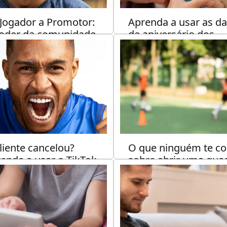
Jogador a Promotor:
Aprenda a usar as da
oder da comunidade
de aniversário dos
sua quadra
clientes para bomba
sua quadra
KETING
4 min de leitura
NEGÓCIOS
5 min de l
liente cancelou?
O que ninguém te co
enda a usar o TikTok
sobre abrir uma qua
a lotar sua quadra
esportiva.
smo assim.
NEGÓCIOS
5 min de l
KETING
6 min de leitura